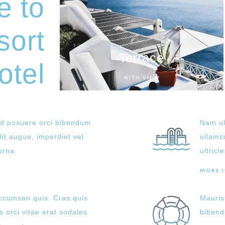
e to
sort
Terrace
otel
WITH VIEW
Sed posuere orci bibendum
Nam ul
lit augue, imperdiet vel
ullamc
urna.
ultrici
MORE 
accumsan quis. Cras quis
Mauris
s orci vitae erat sodales
bibend