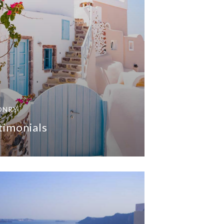
ONRY
timonials