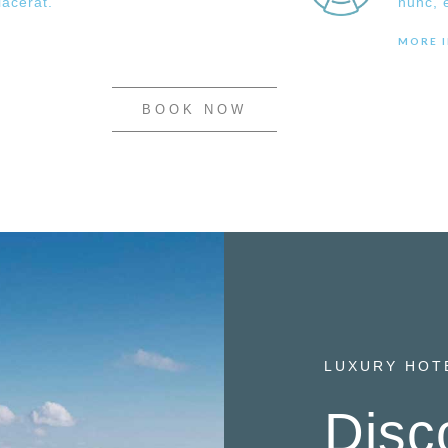
lacerat.
nunc, 
MORE 
BOOK NOW
LUXURY HOT
Disc