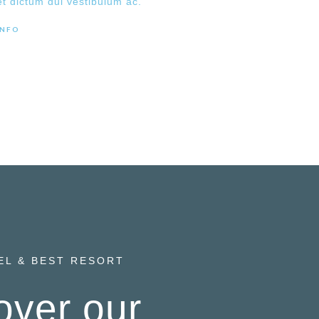
et dictum dui vestibulum ac.
INFO
EL & BEST RESORT
over our