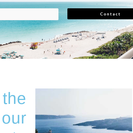
the
 our