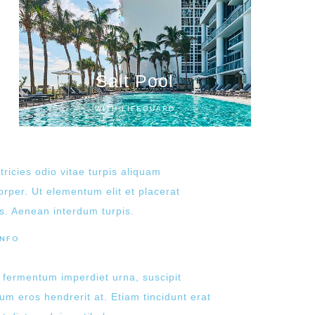
Salt Pool
WITH LIFEGUARD
tricies odio vitae turpis aliquam
orper. Ut elementum elit et placerat
es. Aenean interdum turpis.
INFO
 fermentum imperdiet urna, suscipit
um eros hendrerit at. Etiam tincidunt erat