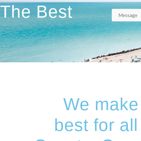
The Best
We make 
best for all