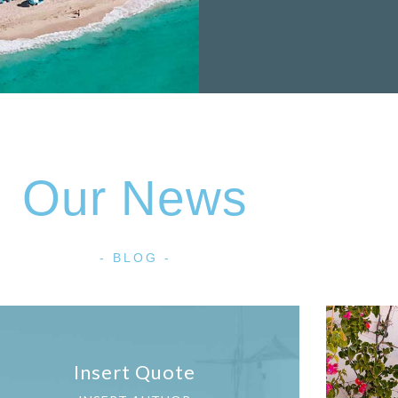
Our News
- BLOG -
Insert Quote