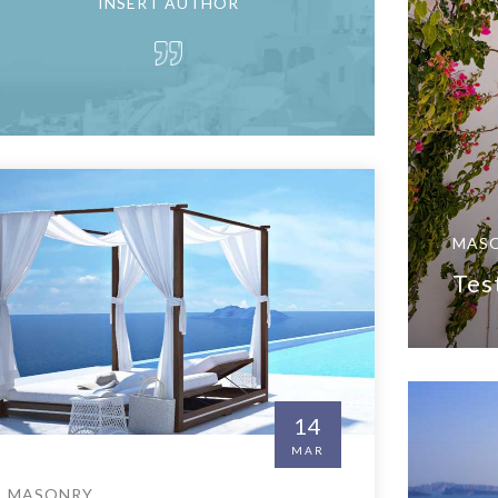
INSERT AUTHOR
MAS
Tes
14
MAR
MASONRY