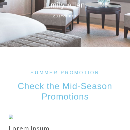
Emily Allen
CUSTOMERS
SUMMER PROMOTION
Check the Mid-Season
Promotions
Lorem Ipsum