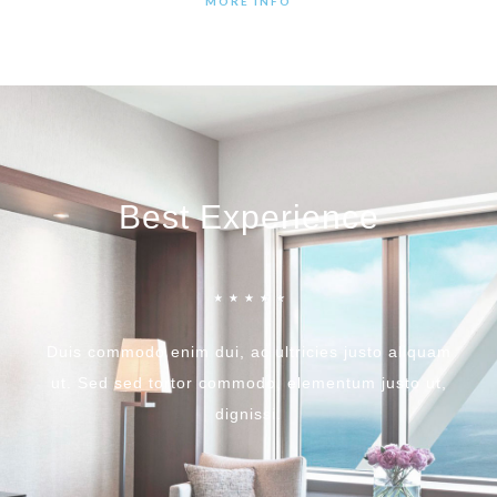
MORE INFO
Best Experience
☆
☆
☆
☆
☆
Duis commodo enim dui, ac ultricies justo aliquam
ut. Sed sed tortor commodo, elementum justo ut,
dignissi.