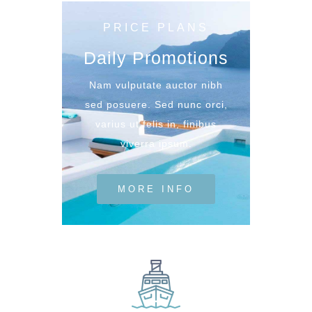
PRICE PLANS
Daily Promotions
Nam vulputate auctor nibh
sed posuere. Sed nunc orci,
varius ut felis in, finibus
viverra ipsum.
MORE INFO